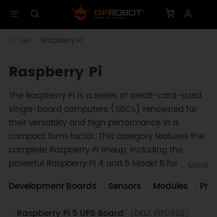
wiki
Raspberry Pi
Raspberry Pi
The Raspberry Pi is a series of credit-card-sized
single-board computers (SBCs) renowned for
their versatility and high performance in a
compact form factor. This category features the
complete Raspberry Pi lineup, including the
powerful Raspberry Pi 4 and 5 Model B for
... More
desktop-class computing, and the ultra-
Development Boards
Sensors
Modules
Pro
compact Zero series for embedded applications.
Beyond the main boards, the ecosystem is
Raspberry Pi 5 UPS Board
（SKU: FIT0992）