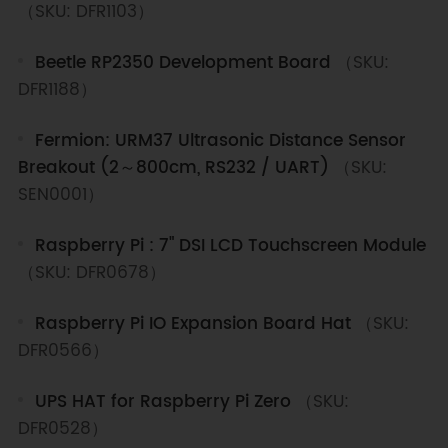
（SKU: DFR1103）
Beetle RP2350 Development Board
（SKU:
DFR1188）
Fermion: URM37 Ultrasonic Distance Sensor
Breakout (2～800cm, RS232 / UART)
（SKU:
SEN0001）
Raspberry Pi : 7" DSI LCD Touchscreen Module
（SKU: DFR0678）
Raspberry Pi IO Expansion Board Hat
（SKU:
DFR0566）
UPS HAT for Raspberry Pi Zero
（SKU:
DFR0528）