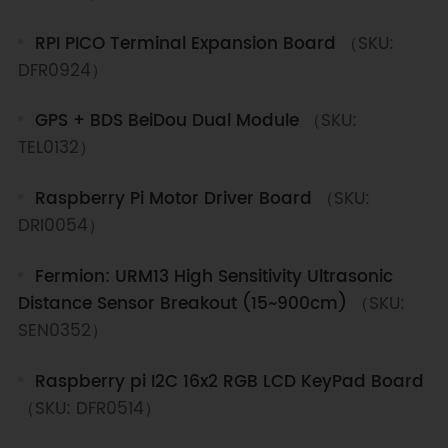
RPI PICO Terminal Expansion Board
（SKU:
DFR0924）
GPS + BDS BeiDou Dual Module
（SKU:
TEL0132）
Raspberry Pi Motor Driver Board
（SKU:
DRI0054）
Fermion: URM13 High Sensitivity Ultrasonic
Distance Sensor Breakout (15~900cm)
（SKU:
SEN0352）
Raspberry pi I2C 16x2 RGB LCD KeyPad Board
（SKU: DFR0514）