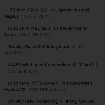
supported by a wide array of industrial and
creative peripherals, such as high-resolution
15.6 inch 1920×1080 IPS Capacitive Touch
touch displays, camera modules, and specialized
Display
（SKU: DFR1045）
expansion HATs for motor control and power
management (UPS). This Wiki provides
Raspberry Pi BCM2711 IoT Router Carrier
comprehensive technical documentation, pinout
Board
（SKU: DFR0767）
diagrams, and driver resources to assist
developers in building robust IoT systems, media
Gravity: Digital 10A Relay Module
（SKU:
servers, and automation solutions.
DFR0473）
RS485 Wind Speed Transmitter (0~32.4m/s)
（SKU: SEN0483）
Raspberry Pi 5” 800×480 IPS Touchscreen
Module V2
（SKU: DFR0550-V2）
Gravity: GNSS Positioning & Timing Module