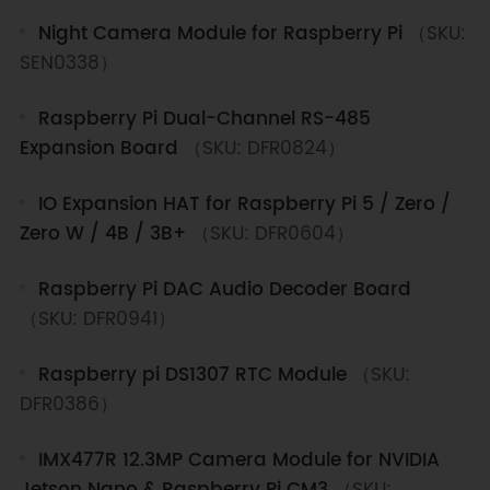
Night Camera Module for Raspberry Pi
（SKU:
SEN0338）
Raspberry Pi Dual-Channel RS-485
Expansion Board
（SKU: DFR0824）
IO Expansion HAT for Raspberry Pi 5 / Zero /
Zero W / 4B / 3B+
（SKU: DFR0604）
Raspberry Pi DAC Audio Decoder Board
（SKU: DFR0941）
Raspberry pi DS1307 RTC Module
（SKU:
DFR0386）
IMX477R 12.3MP Camera Module for NVIDIA
Jetson Nano & Raspberry Pi CM3
（SKU: