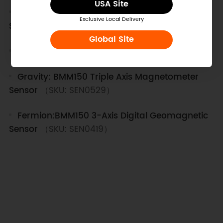
USA Site
Fermion: BMM350 3-axis Magnetometer
Exclusive Local Delivery
Sensor
（SKU: SEN0622）
Global Site
Gravity: Digital Hall Sensor
（SKU: SEN0185）
Gravity: BMM150 Triple Axis Magnetometer
Sensor
（SKU: SEN0529）
Fermion:BMM150 3-Axis Digital Geomagnetic
Sensor
（SKU: SEN0419）