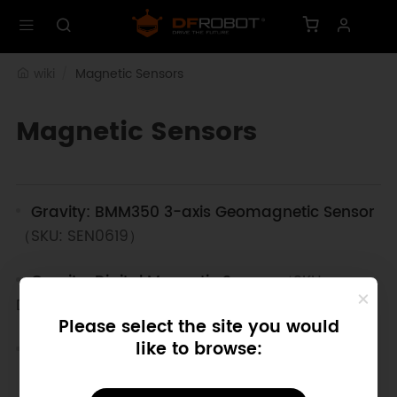
wiki
Magnetic Sensors
Magnetic Sensors
Gravity: BMM350 3-axis Geomagnetic Sensor
（SKU: SEN0619）
Gravity: Digital Magnetic Sensor
（SKU:
DFR0033）
Please select the site you would
like to browse:
Gravity: Linear / Analog Hall Effect Sensor
（SKU: DFR1132）