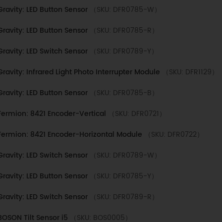
Gravity: LED Button Sensor
（SKU: DFR0785-W）
Gravity: LED Button Sensor
（SKU: DFR0785-R）
Gravity: LED Switch Sensor
（SKU: DFR0789-Y）
Gravity: Infrared Light Photo Interrupter Module
（SKU: DFR1129）
Gravity: LED Button Sensor
（SKU: DFR0785-B）
Fermion: 8421 Encoder-Vertical
（SKU: DFR0721）
Fermion: 8421 Encoder-Horizontal Module
（SKU: DFR0722）
Gravity: LED Switch Sensor
（SKU: DFR0789-W）
Gravity: LED Button Sensor
（SKU: DFR0785-Y）
Gravity: LED Switch Sensor
（SKU: DFR0789-R）
BOSON Tilt Sensor i5
（SKU: BOS0005）