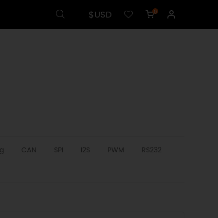
$USD
0
g
CAN
SPI
I2S
PWM
RS232