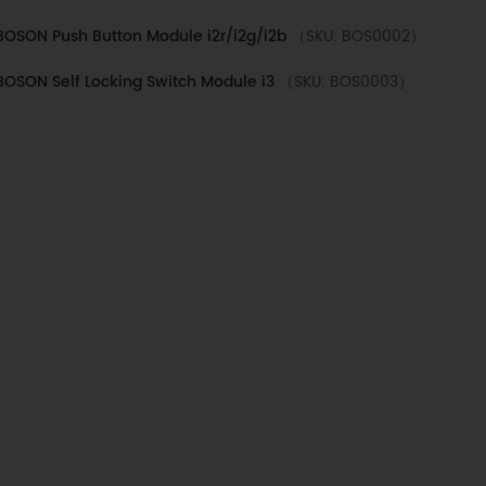
BOSON Push Button Module i2r/i2g/i2b
（SKU: BOS0002）
BOSON Self Locking Switch Module i3
（SKU: BOS0003）