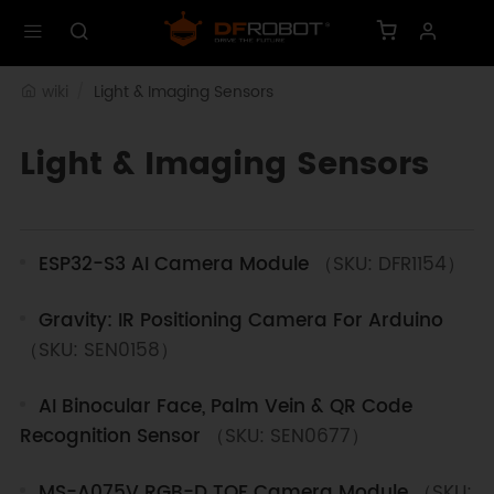
wiki
Light & Imaging Sensors
Light & Imaging Sensors
ESP32-S3 AI Camera Module
（SKU: DFR1154）
Gravity: IR Positioning Camera For Arduino
（SKU: SEN0158）
AI Binocular Face, Palm Vein & QR Code
Recognition Sensor
（SKU: SEN0677）
MS-A075V RGB-D TOF Camera Module
（SKU: