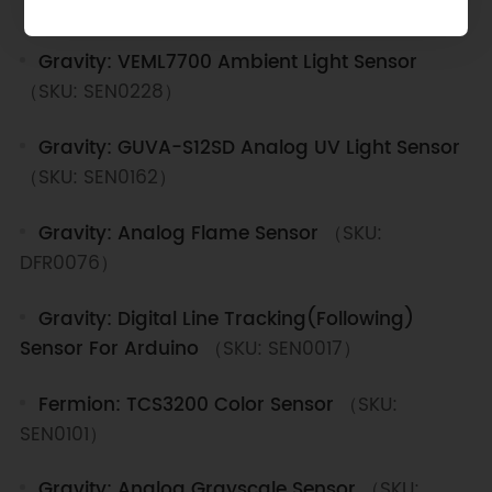
（SKU: SEN0636）
Gravity: VEML7700 Ambient Light Sensor
（SKU: SEN0228）
Gravity: GUVA-S12SD Analog UV Light Sensor
（SKU: SEN0162）
Gravity: Analog Flame Sensor
（SKU:
DFR0076）
Gravity: Digital Line Tracking(Following)
Sensor For Arduino
（SKU: SEN0017）
Fermion: TCS3200 Color Sensor
（SKU:
SEN0101）
Gravity: Analog Grayscale Sensor
（SKU: