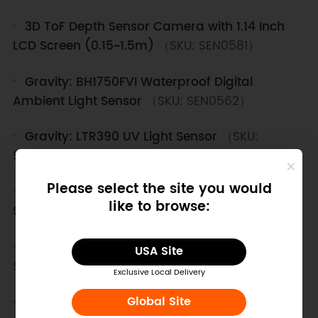
3D ToF Depth Sensor Camera with 1.14 Inch
LCD Screen (0.15~1.5m)
（SKU: SEN0581）
Gravity: BH1750FVI Waterproof Digital
Ambient Light Sensor
（SKU: SEN0562）
Gravity: LTR390 UV Light Sensor
（SKU:
SEN0540）
Please select the site you would
RS485 Ultraviolet (UV) Intensity Measure
like to browse:
Sensor (290-390nm)
（SKU: SEN0642）
Gravity: TCS34725 RGB Color Sensor
（SKU:
USA Site
SEN0212）
Exclusive Local Delivery
Global Site
Gravity: 240370 Ultraviolet Index Sensor