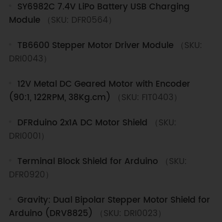
SY6982C 7.4V LiPo Battery USB Charging
Module
（SKU: DFR0564）
TB6600 Stepper Motor Driver Module
（SKU:
DRI0043）
12V Metal DC Geared Motor with Encoder
(90:1, 122RPM, 38Kg.cm)
（SKU: FIT0403）
DFRduino 2x1A DC Motor Shield
（SKU:
DRI0001）
Terminal Block Shield for Arduino
（SKU:
DFR0920）
Gravity: Dual Bipolar Stepper Motor Shield for
Arduino (DRV8825)
（SKU: DRI0023）