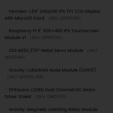
Fermion: 1.54" 240x240 IPS TFT LCD Display
with MicroSD Card
（SKU: DFR0649）
Raspberry Pi 5” 800×480 IPS Touchscreen
Module V1
（SKU: DFR0550）
DSS M15S 270° Metal Servo Module
（SKU:
SER0044）
Gravity: LoRaWAN Node Module (US915)
（SKU: DFR1115-915）
DFRduino L298N Dual Channel DC Motor
Driver Shield
（SKU: DRI0009）
Gravity: Magnetic Latching Relay Module