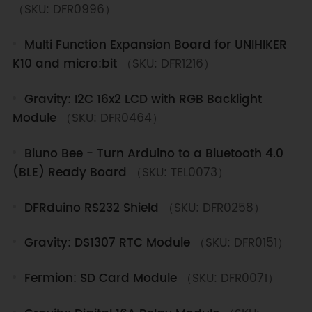
（SKU: DFR0996）
Multi Function Expansion Board for UNIHIKER
K10 and micro:bit
（SKU: DFR1216）
Gravity: I2C 16x2 LCD with RGB Backlight
Module
（SKU: DFR0464）
Bluno Bee - Turn Arduino to a Bluetooth 4.0
(BLE) Ready Board
（SKU: TEL0073）
DFRduino RS232 Shield
（SKU: DFR0258）
Gravity: DS1307 RTC Module
（SKU: DFR0151）
Fermion: SD Card Module
（SKU: DFR0071）