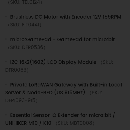
（SKU: TEL0124）
Brushless DC Motor with Encoder 12V 159RPM
（SKU: FIT0441）
micro:GamePad - GamePad for micro:bit
（SKU: DFR0536）
I2C 16x2(1602) LCD Display Module
（SKU:
DFR0063）
Private LoRaWAN Gateway with Built-in Local
Server & Node-RED (US 915MHz)
（SKU:
DFR1093-915）
Essential Sensor IO Extender for micro:bit /
UNIHIKER M10 / K10
（SKU: MBT0008）