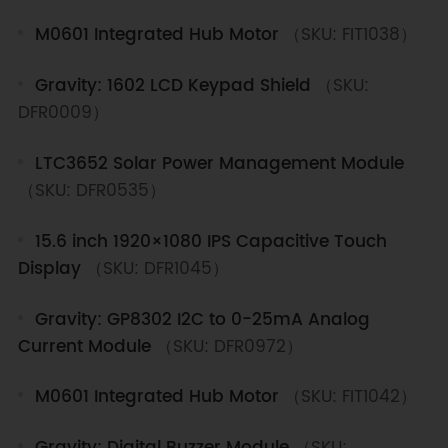
M0601 Integrated Hub Motor
（SKU: FIT1038）
Gravity: 1602 LCD Keypad Shield
（SKU:
DFR0009）
LTC3652 Solar Power Management Module
（SKU: DFR0535）
15.6 inch 1920×1080 IPS Capacitive Touch
Display
（SKU: DFR1045）
Gravity: GP8302 I2C to 0-25mA Analog
Current Module
（SKU: DFR0972）
M0601 Integrated Hub Motor
（SKU: FIT1042）