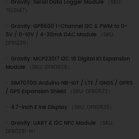
Gravity: Serial Data Logger Module
（SKU:
TEL0147）
Gravity: GP8600 1-Channel I2C & PWM to 0-
5V / 0-10V / 4-20mA DAC Module
（SKU:
DFR1229）
Gravity: MCP23017 I2C 16 Digital IO Expansion
Module
（SKU: DFR0626）
SIM7070G Arduino NB-IoT / LTE / GNSS / GPRS
/ GPS Expansion Shield
（SKU: DFR0572）
4.7-inch E Ink Display
（SKU: DFR0835）
Gravity: UART & I2C NFC Module
（SKU:
DFR0231-H）