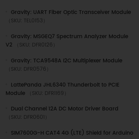
Gravity: UART Fiber Optic Transceiver Module
（SKU: TEL0153）
Gravity: MSGEQ7 Spectrum Analyzer Module
V2
（SKU: DFR0126）
Gravity: TCA9548A I2C Multiplexer Module
（SKU: DFR0576）
LattePanda JHL6340 Thunderbolt to PCIE
Module
（SKU: DFR1169）
Dual Channel 12A DC Motor Driver Board
（SKU: DFR0601）
SIM7600G-H CAT4 4G (LTE) Shield for Arduino