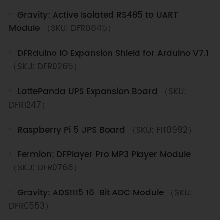
Gravity: Active Isolated RS485 to UART
Module
（SKU: DFR0845）
DFRduino IO Expansion Shield for Arduino V7.1
（SKU: DFR0265）
LattePanda UPS Expansion Board
（SKU:
DFR1247）
Raspberry Pi 5 UPS Board
（SKU: FIT0992）
Fermion: DFPlayer Pro MP3 Player Module
（SKU: DFR0768）
Gravity: ADS1115 16-Bit ADC Module
（SKU:
DFR0553）