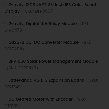
Gravity: I2C&UART 2.0 Inch IPS Color Serial
Display
（SKU: DFR0997）
Gravity: Digital 10A Relay Module
（SKU:
DFR0473）
GS2678 DC-DC Converter Module
（SKU:
DFR0205）
SPV1050 Solar Power Management Module
（SKU: DFR0579）
LattePanda 4G LTE Expansion Board
（SKU:
DFR1249）
DC Geared Motor with Encoder
（SKU:
FIT0185）