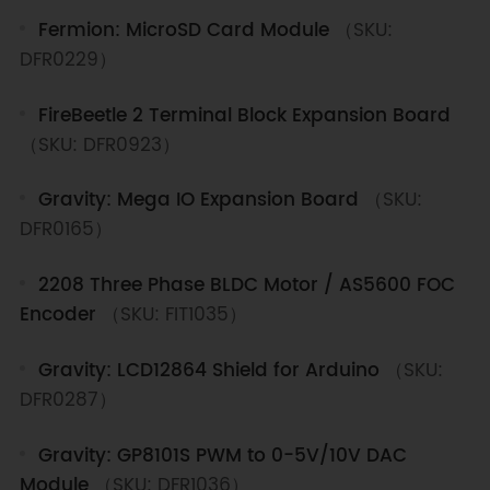
Fermion: MicroSD Card Module
（SKU:
DFR0229）
FireBeetle 2 Terminal Block Expansion Board
（SKU: DFR0923）
Gravity: Mega IO Expansion Board
（SKU:
DFR0165）
2208 Three Phase BLDC Motor / AS5600 FOC
Encoder
（SKU: FIT1035）
Gravity: LCD12864 Shield for Arduino
（SKU:
DFR0287）
Gravity: GP8101S PWM to 0-5V/10V DAC
Module
（SKU: DFR1036）