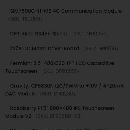
SIM7600G-H-M2 4G Communication Module
（SKU: TEL0158）
DFRduino RS485 Shield
（SKU: DFR0259）
2x7A DC Motor Driver Board
（SKU: DRI0041）
Fermion: 3.5” 480x320 TFT LCD Capacitive
Touchscreen
（SKU: DFR0669）
Gravity: GP8630N I2C/PWM to ±10V / 4-20mA
DAC Module
（SKU: DFR1230）
Raspberry Pi 5” 800×480 IPS Touchscreen
Module V2
（SKU: DFR0550-V2）