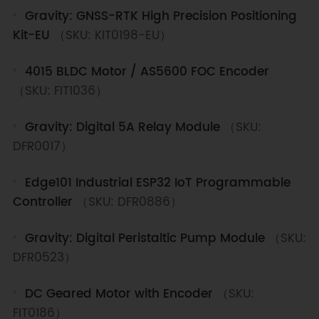
Gravity: GNSS-RTK High Precision Positioning
Kit-EU
（SKU: KIT0198-EU）
4015 BLDC Motor / AS5600 FOC Encoder
（SKU: FIT1036）
Gravity: Digital 5A Relay Module
（SKU:
DFR0017）
Edge101 Industrial ESP32 IoT Programmable
Controller
（SKU: DFR0886）
Gravity: Digital Peristaltic Pump Module
（SKU:
DFR0523）
DC Geared Motor with Encoder
（SKU:
FIT0186）