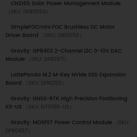
LCDs/LEDs/E-ink/Displays, motors &amp;
CN3165 Solar Power Management Module
actuators &amp; drivers and power supply
（SKU: DFR0559）
modules.</p>
SimpleFOCmini FOC Brushless DC Motor
Driver Board
（SKU: DRI0058）
Gravity: GP8403 2-Channel I2C 0-10V DAC
Module
（SKU: DFR0971）
LattePanda M.2 M-Key NVMe SSD Expansion
Board
（SKU: DFR1250）
Gravity: GNSS-RTK High Precision Positioning
Kit-US
（SKU: KIT0198-US）
Gravity: MOSFET Power Control Module
（SKU:
DFR0457）