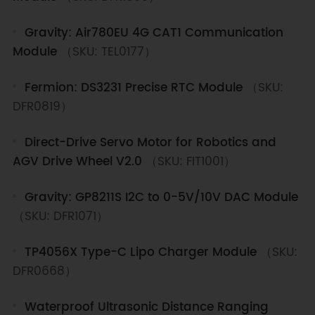
Gravity: Air780EU 4G CAT1 Communication
Module
（SKU: TEL0177）
Fermion: DS3231 Precise RTC Module
（SKU:
DFR0819）
Direct-Drive Servo Motor for Robotics and
AGV Drive Wheel V2.0
（SKU: FIT1001）
Gravity: GP8211S I2C to 0-5V/10V DAC Module
（SKU: DFR1071）
TP4056X Type-C Lipo Charger Module
（SKU:
DFR0668）
Waterproof Ultrasonic Distance Ranging