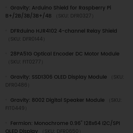
Gravity: Arduino Shield for Raspberry Pi
B+/2B/3B/3B+/4B
（SKU: DFR0327）
DFRduino HJR4102 4-channel Relay Shield
（SKU: DFR0144）
28PA51G Optical Encoder DC Motor Module
（SKU: FIT0277）
Gravity: SSD1306 OLED Display Module
（SKU:
DFR0486）
Gravity: 8002 Digital Speaker Module
（SKU:
FIT0449）
Fermion: Monochrome 0.96" 128x64 I2C/SPI
OLED Display
（SKU: DFR0650）