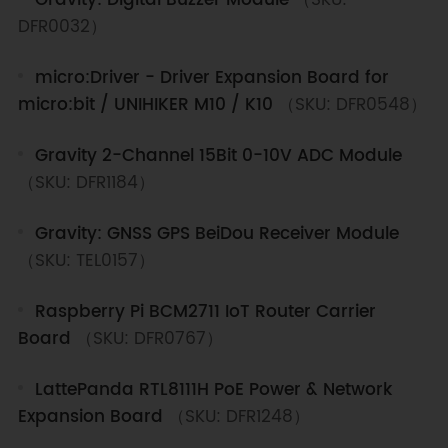
Gravity: Digital Buzzer Module
（SKU:
DFR0032）
micro:Driver - Driver Expansion Board for
micro:bit / UNIHIKER M10 / K10
（SKU: DFR0548）
Gravity 2-Channel 15Bit 0-10V ADC Module
（SKU: DFR1184）
Gravity: GNSS GPS BeiDou Receiver Module
（SKU: TEL0157）
Raspberry Pi BCM2711 IoT Router Carrier
Board
（SKU: DFR0767）
LattePanda RTL8111H PoE Power & Network
Expansion Board
（SKU: DFR1248）