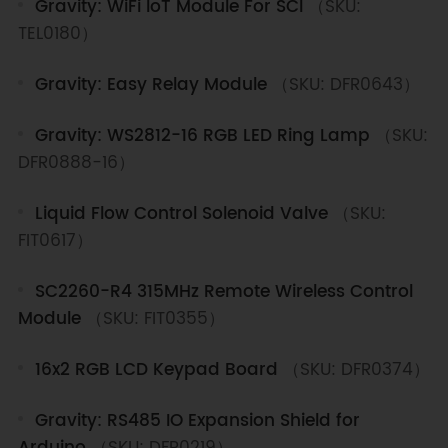
Gravity: WiFi IoT Module For SCI
（SKU:
TEL0180）
Gravity: Easy Relay Module
（SKU: DFR0643）
Gravity: WS2812-16 RGB LED Ring Lamp
（SKU:
DFR0888-16）
Liquid Flow Control Solenoid Valve
（SKU:
FIT0617）
SC2260-R4 315MHz Remote Wireless Control
Module
（SKU: FIT0355）
16x2 RGB LCD Keypad Board
（SKU: DFR0374）
Gravity: RS485 IO Expansion Shield for
Arduino
（SKU: DFR0219）