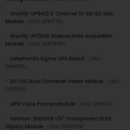
Gravity: GP8413 2-Channel 15-bit I2C DAC
Module
（SKU: DFR1073）
Gravity: RP2040 Science Data Acquisition
Module
（SKU: DFR0999）
LattePanda Sigma UPS Board
（SKU:
DFR1095）
DC-DC Buck Converter Power Module
（SKU:
DFR0831）
MP3 Voice Prompt Module
（SKU: DFR1173）
Fermion: SSD1309 1.51” Transparent OLED
Display Module
（SKU: DFR0934）