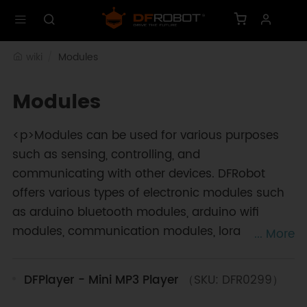
wiki
Modules
Modules
<p>Modules can be used for various purposes
such as sensing, controlling, and
communicating with other devices. DFRobot
offers various types of electronic modules such
as arduino bluetooth modules, arduino wifi
modules, communication modules, lora
... More
modules, GSM / GPS / GNSS modules, relay
modules, IoT modules, IO expansion shields
DFPlayer - Mini MP3 Player
（SKU: DFR0299）
&amp; HATs, RTC modules, storage modules,