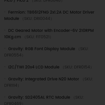
Pico / Pico 2
（SKU: DFR0848）
Fermion: TB6612FNG 2x1.2A DC Motor Driver
Module
（SKU: DRI0044）
DC Geared Motor with Encoder-6V 210RPM
10Kg.cm
（SKU: FIT0521）
Gravity: RGB Font Display Module
（SKU:
DFR0554）
I2C/TWI 20x4 LCD Module
（SKU: DFR0154）
Gravity: Integrated Drive N20 Motor
（SKU:
DFR1114）
Gravity: SD2405AL RTC Module
（SKU:
DFR0469）