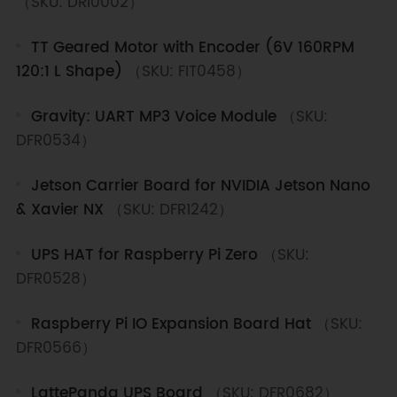
（SKU: DRI0002）
TT Geared Motor with Encoder (6V 160RPM
120:1 L Shape)
（SKU: FIT0458）
Gravity: UART MP3 Voice Module
（SKU:
DFR0534）
Jetson Carrier Board for NVIDIA Jetson Nano
& Xavier NX
（SKU: DFR1242）
UPS HAT for Raspberry Pi Zero
（SKU:
DFR0528）
Raspberry Pi IO Expansion Board Hat
（SKU:
DFR0566）
LattePanda UPS Board
（SKU: DFR0682）