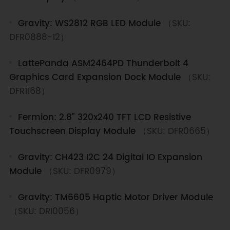
Gravity: WS2812 RGB LED Module
（SKU:
DFR0888-12）
LattePanda ASM2464PD Thunderbolt 4
Graphics Card Expansion Dock Module
（SKU:
DFR1168）
Fermion: 2.8” 320x240 TFT LCD Resistive
Touchscreen Display Module
（SKU: DFR0665）
Gravity: CH423 I2C 24 Digital IO Expansion
Module
（SKU: DFR0979）
Gravity: TM6605 Haptic Motor Driver Module
（SKU: DRI0056）