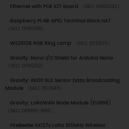
Ethernet with POE IOT Board
（SKU: DFR0342）
Raspberry Pi 4B GPIO Terminal Block HAT
（SKU: DFR0918）
WS2812B RGB Ring Lamp
（SKU: FIT0676）
Gravity: Nano I/O Shield for Arduino Nano
（SKU: DFR0012）
Gravity: IN100 BLE Sensor Data Broadcasting
Module
（SKU: TEL0149）
Gravity: LoRaWAN Node Module (EU868)
（SKU: DFR1115-868）
FireBeetle SX127x LoRa 915MHz Wireless